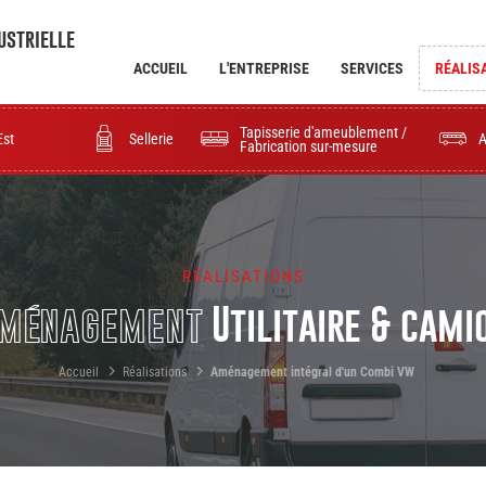
ustrielle
ACCUEIL
L'ENTREPRISE
SERVICES
RÉALIS
Tapisserie d'ameublement /
Est
Sellerie
Fabrication sur-mesure
RÉALISATIONS
ménagement
Utilitaire & cami
Accueil
Réalisations
Aménagement intégral d'un Combi VW