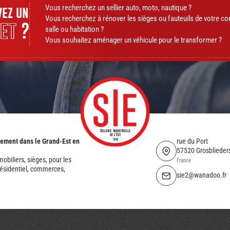
Vous recherchez un sellier auto, moto, nautique ?
vez un
Vous recherchez à rénover les sièges ou fauteuils de votre c
et
?
salle ou habitation ?
Vous souhaitez aménager un véhicule pour le transformer ?
gement dans le Grand-Est en
rue du Port
57520 Grosblieders
biliers, sièges, pour les
France
 résidentiel, commerces,
sie2@wanadoo.fr