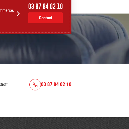
03 87 84 02 10
ommerce,
Contact
03 87 84 02 10
troff