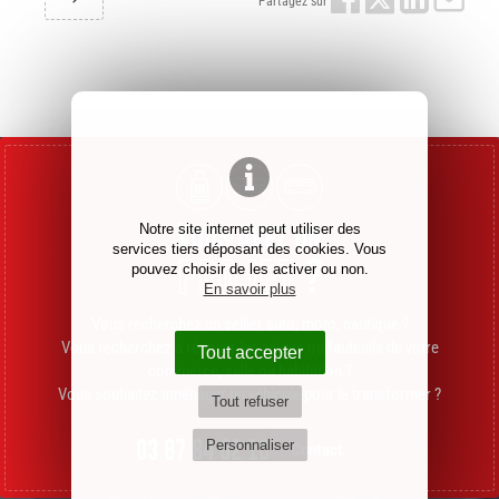
Partagez sur
Vous avez un
Notre site internet peut utiliser des
services tiers déposant des cookies. Vous
projet
?
pouvez choisir de les activer ou non.
En savoir plus
Vous recherchez un sellier auto, moto, nautique ?
Vous recherchez à rénover les sièges ou fauteuils de votre
Tout accepter
commerce, salle ou habitation ?
Vous souhaitez aménager un véhicule pour le transformer ?
Tout refuser
03 87 84 02 10
Personnaliser
Contact