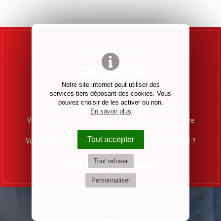
Vous avez un
projet
?
Notre site internet peut utiliser des
services tiers déposant des cookies. Vous
pouvez choisir de les activer ou non.
Vous recherchez un sellier auto, moto, nautique ?
En savoir plus
Vous recherchez à rénover les sièges ou fauteuils de votre
commerce, salle ou habitation ?
Tout accepter
Vous souhaitez aménager un véhicule pour le transformer ?
Tout refuser
03 87 84 02 10
Contact
Personnaliser